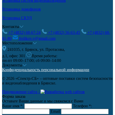
Установка систем видеонаблюдения
Установка домофонов
Установка СКУД
Контакты
+7 (4832) 68-67-24
+7 (4832) 56-63-45
+7 (4832) 68-
61-80
frolikov.v@gmail.com
Местоположение
241035, г. Брянск, ул. Протасова,
д.1, офис 301
Время работы:
пн-пт 09:00–17:00; сб 09:00–14:00
Документы
Конфиденциальность персональной информации
© 2026 «Спектр-СБ» – оптовые поставки систем безопасности
и видеонаблюдения в Брянске.
Продвижение сайта -
Форма заказа
Оставьте Ваши данные и мы свяжемся с Вами
Ваше имя
*
:
Телефон
*
:
Email