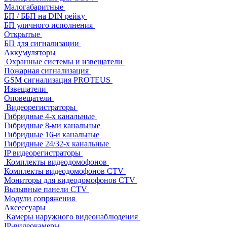
Малогабаритные
БП / ББП на DIN рейку
БП уличного исполнения
Открытые
БП для сигнализации
Аккумуляторы
Охранные системы и извещатели
Пожарная сигнализация
GSM сигнализация PROTEUS
Извещатели
Оповещатели
Видеорегистраторы
Гибридные 4-х канальные
Гибридные 8-ми канальные
Гибридные 16-и канальные
Гибридные 24/32-х канальные
IP видеорегистраторы
Комплекты видеодомофонов
Комплекты видеодомофонов CTV
Мониторы для видеодомофонов CTV
Вызывные панели CTV
Модули сопряжения
Аксессуары
Камеры наружного видеонаблюдения
IP-видеокамеры