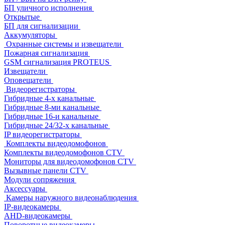
БП уличного исполнения
Открытые
БП для сигнализации
Аккумуляторы
Охранные системы и извещатели
Пожарная сигнализация
GSM сигнализация PROTEUS
Извещатели
Оповещатели
Видеорегистраторы
Гибридные 4-х канальные
Гибридные 8-ми канальные
Гибридные 16-и канальные
Гибридные 24/32-х канальные
IP видеорегистраторы
Комплекты видеодомофонов
Комплекты видеодомофонов CTV
Мониторы для видеодомофонов CTV
Вызывные панели CTV
Модули сопряжения
Аксессуары
Камеры наружного видеонаблюдения
IP-видеокамеры
AHD-видеокамеры
Поворотные видеокамеры