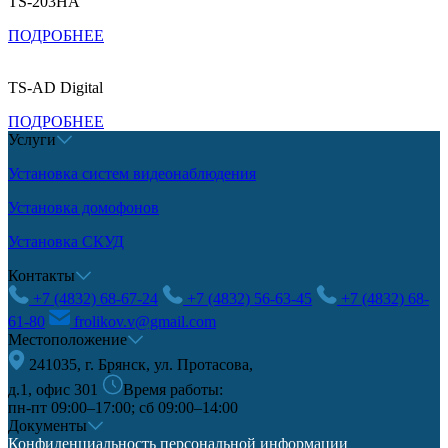
TS-203HA
ПОДРОБНЕЕ
TS-AD Digital
ПОДРОБНЕЕ
Услуги
Установка систем видеонаблюдения
Установка домофонов
Установка СКУД
Контакты
+7 (4832) 68-67-24
+7 (4832) 56-63-45
+7 (4832) 68-
61-80
frolikov.v@gmail.com
Местоположение
241035, г. Брянск, ул. Протасова,
д.1, офис 301
Время работы:
пн-пт 09:00–17:00; сб 09:00–14:00
Документы
Конфиденциальность персональной информации