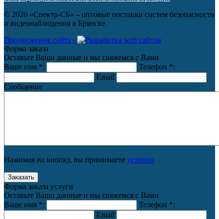
© 2026 «Спектр-СБ» – оптовые поставки систем безопасности
и видеонаблюдения в Брянске.
Продвижение сайта -
Форма заказа
Оставьте Ваши данные и мы свяжемся с Вами
Ваше имя
*
:
Телефон
*
:
Email
Сообщение
Нажимая на кнопку, вы принимаете
условия
Форма заказа услуги
Оставьте Ваши данные и мы свяжемся с Вами
Ваше имя
*
:
Телефон
*
:
Email