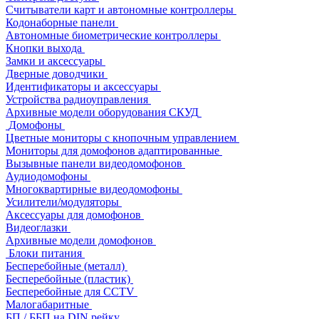
Считыватели карт и автономные контроллеры
Кодонаборные панели
Автономные биометрические контроллеры
Кнопки выхода
Замки и аксессуары
Дверные доводчики
Идентификаторы и аксессуары
Устройства радиоуправления
Архивные модели оборудования СКУД
Домофоны
Цветные мониторы с кнопочным управлением
Мониторы для домофонов адаптированные
Вызывные панели видеодомофонов
Аудиодомофоны
Многоквартирные видеодомофоны
Усилители/модуляторы
Аксессуары для домофонов
Видеоглазки
Архивные модели домофонов
Блоки питания
Бесперебойные (металл)
Бесперебойные (пластик)
Бесперебойные для CCTV
Малогабаритные
БП / ББП на DIN рейку