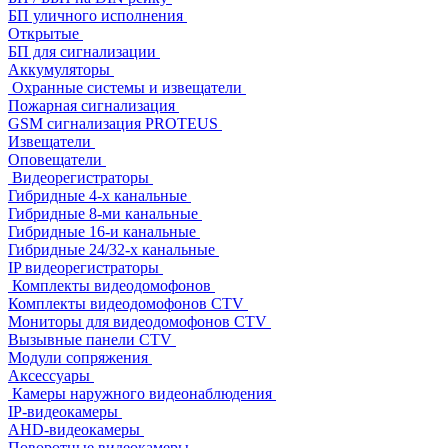
БП уличного исполнения
Открытые
БП для сигнализации
Аккумуляторы
Охранные системы и извещатели
Пожарная сигнализация
GSM сигнализация PROTEUS
Извещатели
Оповещатели
Видеорегистраторы
Гибридные 4-х канальные
Гибридные 8-ми канальные
Гибридные 16-и канальные
Гибридные 24/32-х канальные
IP видеорегистраторы
Комплекты видеодомофонов
Комплекты видеодомофонов CTV
Мониторы для видеодомофонов CTV
Вызывные панели CTV
Модули сопряжения
Аксессуары
Камеры наружного видеонаблюдения
IP-видеокамеры
AHD-видеокамеры
Поворотные видеокамеры