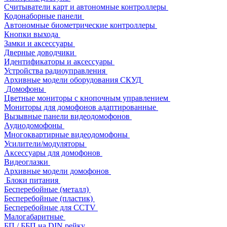
Считыватели карт и автономные контроллеры
Кодонаборные панели
Автономные биометрические контроллеры
Кнопки выхода
Замки и аксессуары
Дверные доводчики
Идентификаторы и аксессуары
Устройства радиоуправления
Архивные модели оборудования СКУД
Домофоны
Цветные мониторы с кнопочным управлением
Мониторы для домофонов адаптированные
Вызывные панели видеодомофонов
Аудиодомофоны
Многоквартирные видеодомофоны
Усилители/модуляторы
Аксессуары для домофонов
Видеоглазки
Архивные модели домофонов
Блоки питания
Бесперебойные (металл)
Бесперебойные (пластик)
Бесперебойные для CCTV
Малогабаритные
БП / ББП на DIN рейку