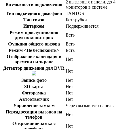
2 вызывных панели, до 4
Возможности подключения
мониторов в системе
Тип подъездного домофона
TANTOS
Тип связи
Без трубки
Интерком
Поддерживается
Режим прослушивания
Есть
других мониторов
Функция общего вызова
Есть
Режим <Не беспокоить>
Есть
Отображение календаря и
Нет
времени на экране
Детектор движения для DVR
Нет
Запись фото
Нет
SD карта
Нет
Фоторамка
Нет
Автоответчик
Нет
Управление замком
Через вызывную панель
Переадресация вызовов на
Нет
телефон
Открывание замка с
Нет
телефона