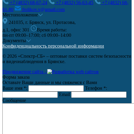
+7 (4832) 68-67-24
+7 (4832) 56-63-45
+7 (4832) 68-
61-80
frolikov.v@gmail.com
Местоположение
241035, г. Брянск, ул. Протасова,
д.1, офис 301
Время работы:
пн-пт 09:00–17:00; сб 09:00–14:00
Документы
Конфиденциальность персональной информации
© 2026 «Спектр-СБ» – оптовые поставки систем безопасности
и видеонаблюдения в Брянске.
Продвижение сайта -
Форма заказа
Оставьте Ваши данные и мы свяжемся с Вами
Ваше имя
*
:
Телефон
*
:
Email
Сообщение