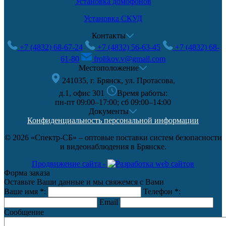
Установка домофонов
Установка СКУД
Контакты
+7 (4832) 68-67-24
+7 (4832) 56-63-45
+7 (4832) 68-
61-80
frolikov.v@gmail.com
Местоположение
241035, г. Брянск, ул. Протасова,
д.1, офис 301
Время работы:
пн-пт 09:00–17:00; сб 09:00–14:00
Документы
Конфиденциальность персональной информации
© 2026 «Спектр-СБ» – оптовые поставки систем безопасности
и видеонаблюдения в Брянске.
Продвижение сайта -
Форма заказа
Оставьте Ваши данные и мы свяжемся с Вами
Ваше имя
*
:
Телефон
*
:
Email
Сообщение