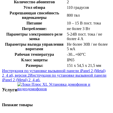
Количество абонентов
2
Угол обзора
110 градусов
Разрешающая способность
800 твл
видеокамеры
Питание
10 – 15 В пост. тока
Потребление:
не более 3 Вт
Параметры электронного реле
5-24В пост. тока / не
замка
более 4 А
Параметры выхода управления
Не более 30В / не более
воротами
5 мА
Рабочая температура
-30...+60°C
Класс защиты
IP65
Размеры:
151 х 54,5 х 21,5 мм
Инструкция по установке вызывной панели iPanel 2 (Metal)
2_4 аб, версия 2
Инструкция по установке вызывной панели
iPanel 2 (Metal) 2_4 аб.
Установка домофонов и
видеодомофонов
Услуги
Похожие товары