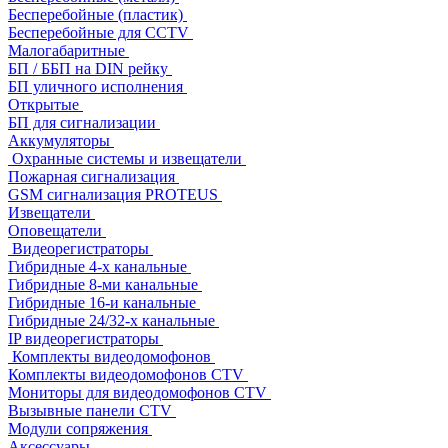
Бесперебойные (пластик)
Бесперебойные для CCTV
Малогабаритные
БП / ББП на DIN рейку
БП уличного исполнения
Открытые
БП для сигнализации
Аккумуляторы
Охранные системы и извещатели
Пожарная сигнализация
GSM сигнализация PROTEUS
Извещатели
Оповещатели
Видеорегистраторы
Гибридные 4-х канальные
Гибридные 8-ми канальные
Гибридные 16-и канальные
Гибридные 24/32-х канальные
IP видеорегистраторы
Комплекты видеодомофонов
Комплекты видеодомофонов CTV
Мониторы для видеодомофонов CTV
Вызывные панели CTV
Модули сопряжения
Аксессуары