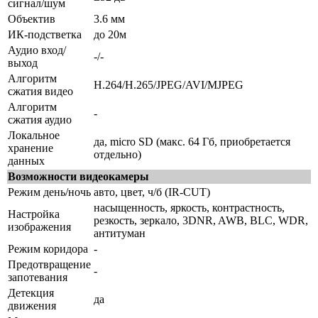
сигнал/шум
Объектив
3.6 мм
ИК-подстветка
до 20м
Аудио вход/
-/-
выход
Алгоритм
H.264/H.265/JPEG/AVI/MJPEG
сжатия видео
Алгоритм
-
сжатия аудио
Локальное
да, micro SD (макс. 64 Гб, приобретается
хранение
отдельно)
данных
Возможности видеокамеры
Режим день/ночь
авто, цвет, ч/б (IR-CUT)
насыщенность, яркость, контрастность,
Настройка
резкость, зеркало, 3DNR, AWB, BLC, WDR,
изображения
антитуман
Режим коридора
-
Предотвращение
-
запотевания
Детекция
да
движения