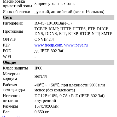
Маскировка
3 прямоугольных зоны
приватной зоны
Язык оболочки
русский, английский (всего 16 языков)
Сеть
Интерфейс
RJ-45 (10/100Base-T)
TCP/IP, ICMP, HTTP, HTTPS, FTP, DHCP,
Протоколы
DNS, DDNS, RTP, RTSP, RTCP, NTP, SMTP
ONVIF
ONVIF 2.4
P2P
www.freeip.com
,
www.ipeye.ru
POE
да, IEEE 802.3af
WiFi
-
Общие
Класс защиты
IP66
Материал
металл
корпуса
Рабочая
-40℃ ~ +50℃, при влажности 90% или
температура
менее (без конденсата)
Источник
DC12В±10%, 0.7А / PoE (IEEE 802.3af)
питания
внутренний
Размеры
157х70x66мм
Вес
0,650 кг