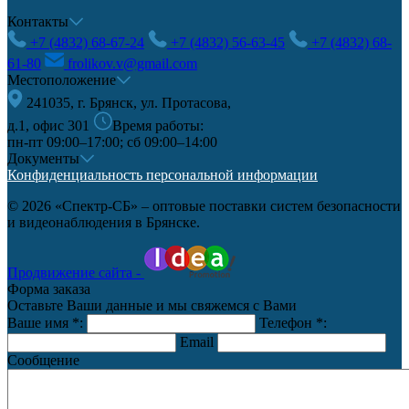
Контакты
+7 (4832) 68-67-24
+7 (4832) 56-63-45
+7 (4832) 68-
61-80
frolikov.v@gmail.com
Местоположение
241035, г. Брянск, ул. Протасова,
д.1, офис 301
Время работы:
пн-пт 09:00–17:00; сб 09:00–14:00
Документы
Конфиденциальность персональной информации
© 2026 «Спектр-СБ» – оптовые поставки систем безопасности
и видеонаблюдения в Брянске.
Продвижение сайта -
Форма заказа
Оставьте Ваши данные и мы свяжемся с Вами
Ваше имя
*
:
Телефон
*
:
Email
Сообщение