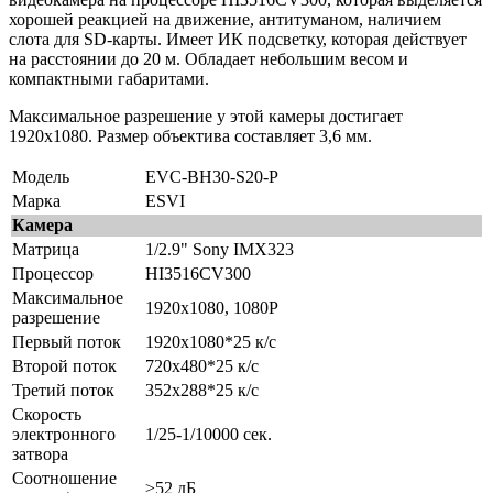
хорошей реакцией на движение, антитуманом, наличием
слота для SD-карты. Имеет ИК подсветку, которая действует
на расстоянии до 20 м. Обладает небольшим весом и
компактными габаритами.
Максимальное разрешение у этой камеры достигает
1920x1080. Размер объектива составляет 3,6 мм.
Модель
EVC-BH30-S20-P
Марка
ESVI
Камера
Матрица
1/2.9" Sony IMX323
Процессор
HI3516CV300
Максимальное
1920x1080, 1080P
разрешение
Первый поток
1920х1080*25 к/с
Второй поток
720х480*25 к/с
Третий поток
352х288*25 к/с
Скорость
электронного
1/25-1/10000 сек.
затвора
Соотношение
≥52 дБ