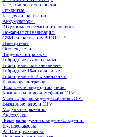
БП уличного исполнения
Открытые
БП для сигнализации
Аккумуляторы
Охранные системы и извещатели
Пожарная сигнализация
GSM сигнализация PROTEUS
Извещатели
Оповещатели
Видеорегистраторы
Гибридные 4-х канальные
Гибридные 8-ми канальные
Гибридные 16-и канальные
Гибридные 24/32-х канальные
IP видеорегистраторы
Комплекты видеодомофонов
Комплекты видеодомофонов CTV
Мониторы для видеодомофонов CTV
Вызывные панели CTV
Модули сопряжения
Аксессуары
Камеры наружного видеонаблюдения
IP-видеокамеры
AHD-видеокамеры
Поворотные видеокамеры