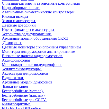
Считыватели карт и автономные контроллеры
Кодонаборные панели
Автономные биометрические контроллеры
Кнопки выхода
Замки и аксессуары
Дверные доводчики
Идентификаторы и аксессуары
Устройства радиоуправления
Архивные модели оборудования СКУД
Домофоны
Цветные мониторы с кнопочным управлением
Мониторы для домофонов адаптированные
Вызывные панели видеодомофонов
Аудиодомофоны
Многоквартирные видеодомофоны
Усилители/модуляторы
Аксессуары для домофонов
Видеоглазки
Архивные модели домофонов
Блоки питания
Бесперебойные (металл)
Бесперебойные (пластик)
Бесперебойные для CCTV
Малогабаритные
БП / ББП на DIN рейку