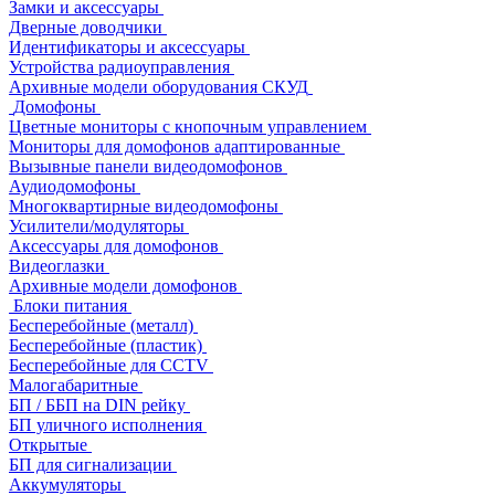
Замки и аксессуары
Дверные доводчики
Идентификаторы и аксессуары
Устройства радиоуправления
Архивные модели оборудования СКУД
Домофоны
Цветные мониторы с кнопочным управлением
Мониторы для домофонов адаптированные
Вызывные панели видеодомофонов
Аудиодомофоны
Многоквартирные видеодомофоны
Усилители/модуляторы
Аксессуары для домофонов
Видеоглазки
Архивные модели домофонов
Блоки питания
Бесперебойные (металл)
Бесперебойные (пластик)
Бесперебойные для CCTV
Малогабаритные
БП / ББП на DIN рейку
БП уличного исполнения
Открытые
БП для сигнализации
Аккумуляторы