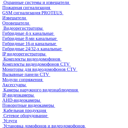
Охранные системы и извещатели
Пожарная сигнализация
GSM сигнализация PROTEUS
Извещатели
Оповещатели
Видеорегистраторы
Гибридные 4-х канальные
Гибридные 8-ми канальные
Гибридные 16-и канальные
Гибридные 24/32-х канальные
IP видеорегистраторы
Комплекты видеодомофонов
Комплекты видеодомофонов CTV
Мониторы для видеодомофонов CTV
Вызывные панели CTV
Модули сопряжения
Аксессуары
Камеры наружного видеонаблюдения
IP-видеокамеры
AHD-видеокамеры
Поворотные видеокамеры
Кабельная продукция
Сетевое оборудование
Услуги
Установка домофонов и видеодомофонов