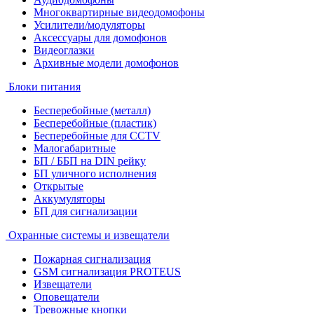
Многоквартирные видеодомофоны
Усилители/модуляторы
Аксессуары для домофонов
Видеоглазки
Архивные модели домофонов
Блоки питания
Бесперебойные (металл)
Бесперебойные (пластик)
Бесперебойные для CCTV
Малогабаритные
БП / ББП на DIN рейку
БП уличного исполнения
Открытые
Аккумуляторы
БП для сигнализации
Охранные системы и извещатели
Пожарная сигнализация
GSM сигнализация PROTEUS
Извещатели
Оповещатели
Тревожные кнопки