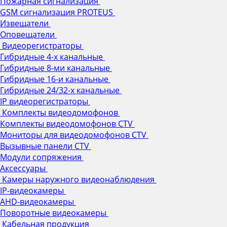
Пожарная сигнализация
GSM сигнализация PROTEUS
Извещатели
Оповещатели
Видеорегистраторы
Гибридные 4-х канальные
Гибридные 8-ми канальные
Гибридные 16-и канальные
Гибридные 24/32-х канальные
IP видеорегистраторы
Комплекты видеодомофонов
Комплекты видеодомофонов CTV
Мониторы для видеодомофонов CTV
Вызывные панели CTV
Модули сопряжения
Аксессуары
Камеры наружного видеонаблюдения
IP-видеокамеры
AHD-видеокамеры
Поворотные видеокамеры
Кабельная продукция