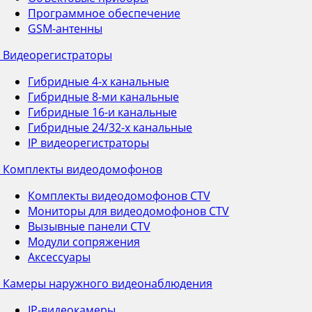
Программное обеспечение
GSM-антенны
Видеорегистраторы
Гибридные 4-х канальные
Гибридные 8-ми канальные
Гибридные 16-и канальные
Гибридные 24/32-х канальные
IP видеорегистраторы
Комплекты видеодомофонов
Комплекты видеодомофонов CTV
Мониторы для видеодомофонов CTV
Вызывные панели CTV
Модули сопряжения
Аксессуары
Камеры наружного видеонаблюдения
IP-видеокамеры