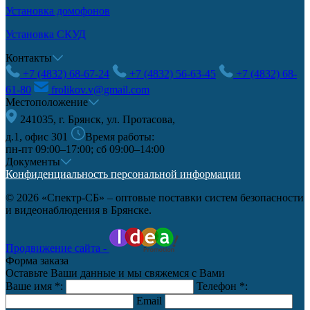
Установка домофонов
Установка СКУД
Контакты
+7 (4832) 68-67-24
+7 (4832) 56-63-45
+7 (4832) 68-
61-80
frolikov.v@gmail.com
Местоположение
241035, г. Брянск, ул. Протасова,
д.1, офис 301
Время работы:
пн-пт 09:00–17:00; сб 09:00–14:00
Документы
Конфиденциальность персональной информации
© 2026 «Спектр-СБ» – оптовые поставки систем безопасности
и видеонаблюдения в Брянске.
Продвижение сайта -
Форма заказа
Оставьте Ваши данные и мы свяжемся с Вами
Ваше имя
*
:
Телефон
*
:
Email