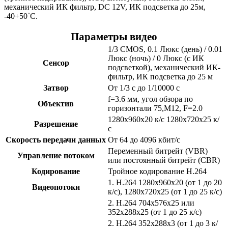
механический ИК фильтр, DC 12V, ИК подсветка до 25м,
-40+50˚C.
Параметры видео
1/3 CMOS, 0.1 Люкс (день) / 0.01
Люкс (ночь) / 0 Люкс (с ИК
Сенсор
подсветкой), механический ИК-
фильтр, ИК подсветка до 25 м
Затвор
От 1/3 с до 1/10000 с
f=3.6 мм, угол обзора по
Объектив
горизонтали 75,M12, F=2.0
1280х960х20 к/с 1280х720х25 к/
Разрешение
с
Скорость передачи данных
От 64 до 4096 кбит/с
Переменный битрейт (VBR)
Управление потоком
или постоянный битрейт (CBR)
Кодирование
Тройное кодирование H.264
1. H.264 1280x960x20 (от 1 до 20
Видеопотоки
к/с), 1280x720x25 (от 1 до 25 к/с)
2. H.264 704x576x25 или
352x288x25 (от 1 до 25 к/с)
2. H.264 352x288x3 (от 1 до 3 к/