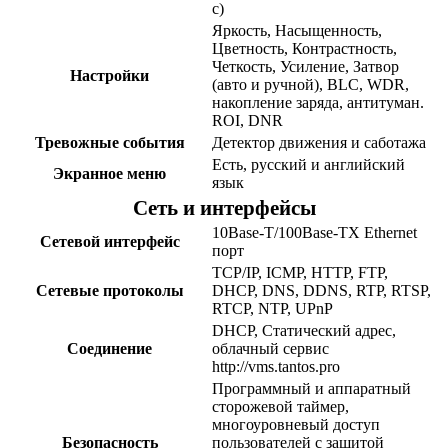
с)
Яркость, Насыщенность,
Цветность, Контрастность,
Четкость, Усиление, Затвор
Настройки
(авто и ручной), BLC, WDR,
накопление заряда, антитуман.
ROI, DNR
Тревожные события
Детектор движения и саботажа
Есть, русский и английский
Экранное меню
язык
Сеть и интерфейсы
10Base-T/100Base-TX Ethernet
Сетевой интерфейс
порт
TCP/IP, ICMP, HTTP, FTP,
Сетевые протоколы
DHCP, DNS, DDNS, RTP, RTSP,
RTCP, NTP, UPnP
DHCP, Статический адрес,
Соединение
облачный сервис
http://vms.tantos.pro
Программный и аппаратный
сторожевой таймер,
многоуровневый доступ
Безопасность
пользователей с защитой