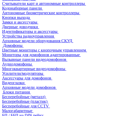
Считыватели карт и автономные контроллеры
Кодонаборные панели
Автономные биометрические контроллеры
Кнопки выхода
Замки и аксессуары
Дверные доводчики
Идентификаторы и аксессуары
Устройства радиоуправления
Архивные модели оборудования СКУД
Домофоны
Цветные мониторы с кнопочным управлением
Мониторы для домофонов адаптированные
Вызывные панели видеодомофонов
Аудиодомофоны
Многоквартирные видеодомофоны
Усилители/модуляторы
Аксессуары для домофонов
Видеоглазки
Архивные модели домофонов
Блоки питания
Бесперебойные (металл)
Бесперебойные (пластик)
Бесперебойные для CCTV
Малогабаритные
БП / ББП на DIN рейку