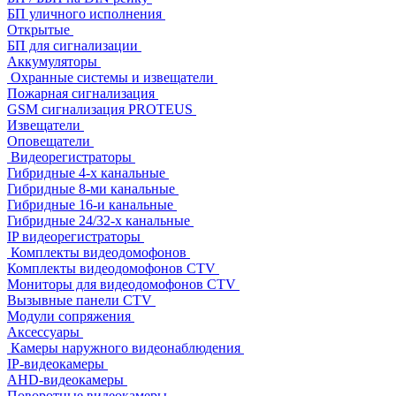
БП уличного исполнения
Открытые
БП для сигнализации
Аккумуляторы
Охранные системы и извещатели
Пожарная сигнализация
GSM сигнализация PROTEUS
Извещатели
Оповещатели
Видеорегистраторы
Гибридные 4-х канальные
Гибридные 8-ми канальные
Гибридные 16-и канальные
Гибридные 24/32-х канальные
IP видеорегистраторы
Комплекты видеодомофонов
Комплекты видеодомофонов CTV
Мониторы для видеодомофонов CTV
Вызывные панели CTV
Модули сопряжения
Аксессуары
Камеры наружного видеонаблюдения
IP-видеокамеры
AHD-видеокамеры
Поворотные видеокамеры