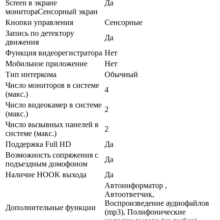
Screen в экране
Да
монитораСенсорный экран
Кнопки управления
Сенсорные
Запись по детектору
Да
движения
Функция видеорегистратора
Нет
Мобильное приложение
Нет
Тип интеркома
Обычный
Число мониторов в системе
4
(макс.)
Число видеокамер в системе
2
(макс.)
Число вызывных панелей в
2
системе (макс.)
Поддержка Full HD
Да
Возможность сопряжения с
Да
подъездным домофоном
Наличие HOOK выхода
Да
Автоинформатор ,
Автоответчик,
Воспроизведение аудиофайлов
Дополнительные функции
(mp3), Полифонические