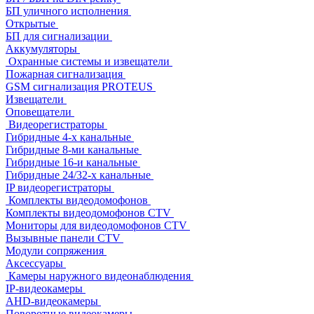
БП уличного исполнения
Открытые
БП для сигнализации
Аккумуляторы
Охранные системы и извещатели
Пожарная сигнализация
GSM сигнализация PROTEUS
Извещатели
Оповещатели
Видеорегистраторы
Гибридные 4-х канальные
Гибридные 8-ми канальные
Гибридные 16-и канальные
Гибридные 24/32-х канальные
IP видеорегистраторы
Комплекты видеодомофонов
Комплекты видеодомофонов CTV
Мониторы для видеодомофонов CTV
Вызывные панели CTV
Модули сопряжения
Аксессуары
Камеры наружного видеонаблюдения
IP-видеокамеры
AHD-видеокамеры
Поворотные видеокамеры