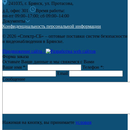
241035, г. Брянск, ул. Протасова,
д.1, офис 301
Время работы:
пн-пт 09:00–17:00; сб 09:00–14:00
Документы
Конфиденциальность персональной информации
© 2026 «Спектр-СБ» – оптовые поставки систем безопасности
и видеонаблюдения в Брянске.
Продвижение сайта -
Форма заказа
Оставьте Ваши данные и мы свяжемся с Вами
Ваше имя
*
:
Телефон
*
:
Email
Сообщение
Нажимая на кнопку, вы принимаете
условия