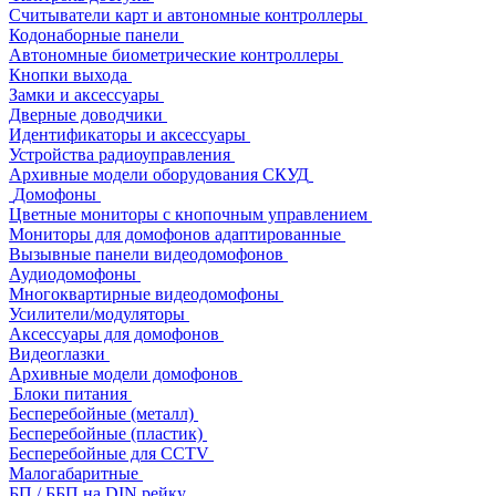
Считыватели карт и автономные контроллеры
Кодонаборные панели
Автономные биометрические контроллеры
Кнопки выхода
Замки и аксессуары
Дверные доводчики
Идентификаторы и аксессуары
Устройства радиоуправления
Архивные модели оборудования СКУД
Домофоны
Цветные мониторы с кнопочным управлением
Мониторы для домофонов адаптированные
Вызывные панели видеодомофонов
Аудиодомофоны
Многоквартирные видеодомофоны
Усилители/модуляторы
Аксессуары для домофонов
Видеоглазки
Архивные модели домофонов
Блоки питания
Бесперебойные (металл)
Бесперебойные (пластик)
Бесперебойные для CCTV
Малогабаритные
БП / ББП на DIN рейку