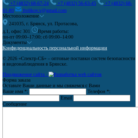
+7 (4832) 68-67-24
+7 (4832) 56-63-45
+7 (4832) 68-
61-80
frolikov.v@gmail.com
Местоположение
241035, г. Брянск, ул. Протасова,
д.1, офис 301
Время работы:
пн-пт 09:00–17:00; сб 09:00–14:00
Документы
Конфиденциальность персональной информации
© 2026 «Спектр-СБ» – оптовые поставки систем безопасности
и видеонаблюдения в Брянске.
Продвижение сайта -
Форма заказа
Оставьте Ваши данные и мы свяжемся с Вами
Ваше имя
*
:
Телефон
*
:
Email
Сообщение