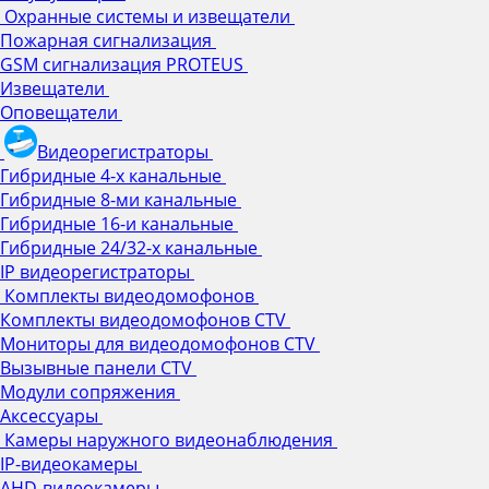
Охранные системы и извещатели
Пожарная сигнализация
GSM сигнализация PROTEUS
Извещатели
Оповещатели
Видеорегистраторы
Гибридные 4-х канальные
Гибридные 8-ми канальные
Гибридные 16-и канальные
Гибридные 24/32-х канальные
IP видеорегистраторы
Комплекты видеодомофонов
Комплекты видеодомофонов CTV
Мониторы для видеодомофонов CTV
Вызывные панели CTV
Модули сопряжения
Аксессуары
Камеры наружного видеонаблюдения
IP-видеокамеры
AHD-видеокамеры