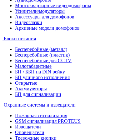
Многоквартирные видеодомофоны
Усилители/модуляторы
Аксессуары для домофонов
Видеоглазки
Архивные модели домофонов
Блоки питания
Бесперебойные (металл)
Бесперебойные (пластик)
Бесперебойные для CCTV
Малогабаритные
БП / ББП на DIN рейку
БП уличного исполнения
Открытые
Аккумуляторы
БП для сигнализации
Охранные системы и извещатели
Пожарная сигнализация
GSM сигнализация PROTEUS
Извещатели
Оповещатели
Тревожные кнопки