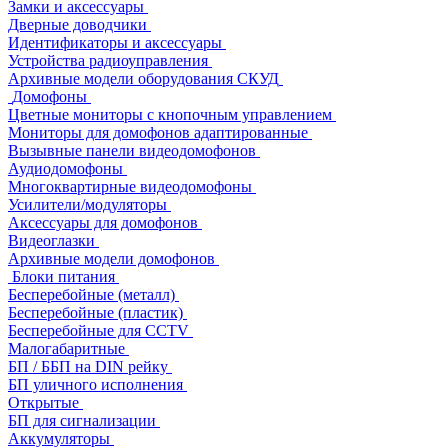
Замки и аксессуары
Дверные доводчики
Идентификаторы и аксессуары
Устройства радиоуправления
Архивные модели оборудования СКУД
Домофоны
Цветные мониторы с кнопочным управлением
Мониторы для домофонов адаптированные
Вызывные панели видеодомофонов
Аудиодомофоны
Многоквартирные видеодомофоны
Усилители/модуляторы
Аксессуары для домофонов
Видеоглазки
Архивные модели домофонов
Блоки питания
Бесперебойные (металл)
Бесперебойные (пластик)
Бесперебойные для CCTV
Малогабаритные
БП / ББП на DIN рейку
БП уличного исполнения
Открытые
БП для сигнализации
Аккумуляторы