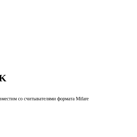
1K
вместим со считывателями формата Mifare