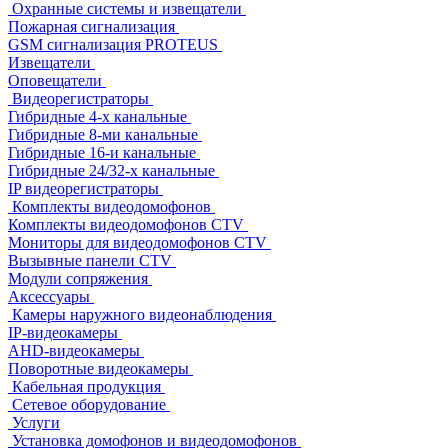
Охранные системы и извещатели
Пожарная сигнализация
GSM сигнализация PROTEUS
Извещатели
Оповещатели
Видеорегистраторы
Гибридные 4-х канальные
Гибридные 8-ми канальные
Гибридные 16-и канальные
Гибридные 24/32-х канальные
IP видеорегистраторы
Комплекты видеодомофонов
Комплекты видеодомофонов CTV
Мониторы для видеодомофонов CTV
Вызывные панели CTV
Модули сопряжения
Аксессуары
Камеры наружного видеонаблюдения
IP-видеокамеры
AHD-видеокамеры
Поворотные видеокамеры
Кабельная продукция
Сетевое оборудование
Услуги
Установка домофонов и видеодомофонов