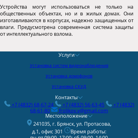
Устройства могут использоваться не только на
общественных объектах, но и в жилых домах. Они
изготавливаются в корпусах, надежно защищенных от
влаги. Предусмотрена современная система защиты
от интеллектуального взлома.
Услуги
Установка систем видеонаблюдения
Установка домофонов
Установка СКУД
Контакты
+7 (4832) 68-67-24
+7 (4832) 56-63-45
+7 (4832)
68-61-80
frolikov.v@gmail.com
Местоположение
241035, г. Брянск, ул. Протасова,
д.1, офис 301
Время работы:
пн-пт 09:00–17:00; сб 09:00–14:00