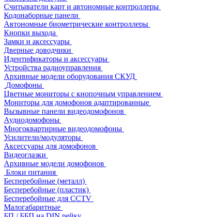
Считыватели карт и автономные контроллеры
Кодонаборные панели
Автономные биометрические контроллеры
Кнопки выхода
Замки и аксессуары
Дверные доводчики
Идентификаторы и аксессуары
Устройства радиоуправления
Архивные модели оборудования СКУД
Домофоны
Цветные мониторы с кнопочным управлением
Мониторы для домофонов адаптированные
Вызывные панели видеодомофонов
Аудиодомофоны
Многоквартирные видеодомофоны
Усилители/модуляторы
Аксессуары для домофонов
Видеоглазки
Архивные модели домофонов
Блоки питания
Бесперебойные (металл)
Бесперебойные (пластик)
Бесперебойные для CCTV
Малогабаритные
БП / ББП на DIN рейку