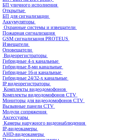
БП уличного исполнения
Открытые
БП для сигнализации
Аккумуляторы
Охранные системы и извещатели
Пожарная сигнализация
GSM сигнализация PROTEUS
Извещатели
Оповещатели
Видеорегистраторы
Гибридные 4-х канальные
Гибридные 8-ми канальные
Гибридные 16-и канальные
Гибридные 24/32-х канальные
IP видеорегистраторы
Комплекты видеодомофонов
Комплекты видеодомофонов CTV
Мониторы для видеодомофонов CTV
Вызывные панели CTV
Модули сопряжения
Аксессуары
Камеры наружного видеонаблюдения
IP-видеокамеры
AHD-видеокамеры
Поворотные видеокамеры