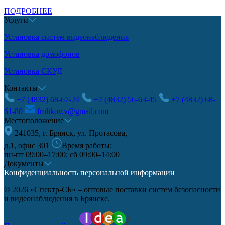
ПОДРОБНЕЕ
Услуги
Установка систем видеонаблюдения
Установка домофонов
Установка СКУД
Контакты
+7 (4832) 68-67-24
+7 (4832) 56-63-45
+7 (4832) 68-
61-80
frolikov.v@gmail.com
Местоположение
241035, г. Брянск, ул. Протасова,
д.1, офис 301
Время работы:
пн-пт 09:00–17:00; сб 09:00–14:00
Документы
Конфиденциальность персональной информации
© 2026 «Спектр-СБ» – оптовые поставки систем безопасности
и видеонаблюдения в Брянске.