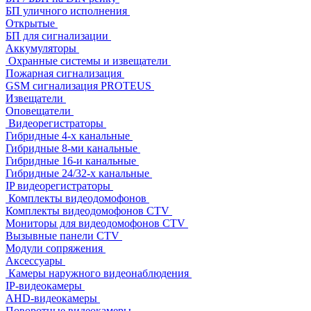
БП уличного исполнения
Открытые
БП для сигнализации
Аккумуляторы
Охранные системы и извещатели
Пожарная сигнализация
GSM сигнализация PROTEUS
Извещатели
Оповещатели
Видеорегистраторы
Гибридные 4-х канальные
Гибридные 8-ми канальные
Гибридные 16-и канальные
Гибридные 24/32-х канальные
IP видеорегистраторы
Комплекты видеодомофонов
Комплекты видеодомофонов CTV
Мониторы для видеодомофонов CTV
Вызывные панели CTV
Модули сопряжения
Аксессуары
Камеры наружного видеонаблюдения
IP-видеокамеры
AHD-видеокамеры
Поворотные видеокамеры