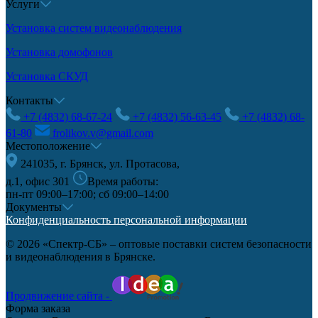
Услуги
Установка систем видеонаблюдения
Установка домофонов
Установка СКУД
Контакты
+7 (4832) 68-67-24
+7 (4832) 56-63-45
+7 (4832) 68-
61-80
frolikov.v@gmail.com
Местоположение
241035, г. Брянск, ул. Протасова,
д.1, офис 301
Время работы:
пн-пт 09:00–17:00; сб 09:00–14:00
Документы
Конфиденциальность персональной информации
© 2026 «Спектр-СБ» – оптовые поставки систем безопасности
и видеонаблюдения в Брянске.
Продвижение сайта -
Форма заказа