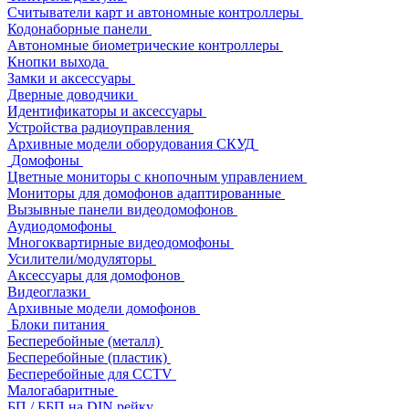
Считыватели карт и автономные контроллеры
Кодонаборные панели
Автономные биометрические контроллеры
Кнопки выхода
Замки и аксессуары
Дверные доводчики
Идентификаторы и аксессуары
Устройства радиоуправления
Архивные модели оборудования СКУД
Домофоны
Цветные мониторы с кнопочным управлением
Мониторы для домофонов адаптированные
Вызывные панели видеодомофонов
Аудиодомофоны
Многоквартирные видеодомофоны
Усилители/модуляторы
Аксессуары для домофонов
Видеоглазки
Архивные модели домофонов
Блоки питания
Бесперебойные (металл)
Бесперебойные (пластик)
Бесперебойные для CCTV
Малогабаритные
БП / ББП на DIN рейку