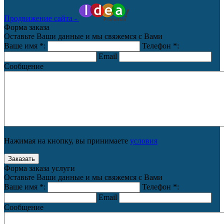
Продвижение сайта -
Форма заказа
Оставьте Ваши данные и мы свяжемся с Вами
Ваше имя
*
:
Телефон
*
:
Email
Сообщение
Нажимая на кнопку, вы принимаете
условия
Форма заказа услуги
Оставьте Ваши данные и мы свяжемся с Вами
Ваше имя
*
:
Телефон
*
:
Email
Сообщение