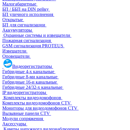
Малогабаритные
БП / ББП на DIN рейку
БП уличного исполнения
Открытые
БП для сигнализации
Аккумуляторы
Охранные системы и извещатели
Пожарная сигнализация
GSM сигнализация PROTEUS
Извещатели
Оповещатели
Видеорегистраторы
Гибридные 4-х канальные
Гибридные 8-ми канальные
Гибридные 16-и канальные
Гибридные 24/32-х канальные
IP видеорегистраторы
Комплекты видеодомофонов
Комплекты видеодомофонов CTV
Мониторы для видеодомофонов CTV
Вызывные панели CTV
Модули сопряжения
Аксессуары
Камеры наружного видеонаблюдения