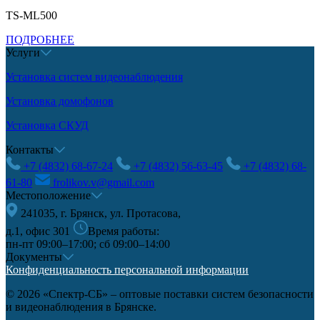
TS-ML500
ПОДРОБНЕЕ
Услуги
Установка систем видеонаблюдения
Установка домофонов
Установка СКУД
Контакты
+7 (4832) 68-67-24
+7 (4832) 56-63-45
+7 (4832) 68-
61-80
frolikov.v@gmail.com
Местоположение
241035, г. Брянск, ул. Протасова,
д.1, офис 301
Время работы:
пн-пт 09:00–17:00; сб 09:00–14:00
Документы
Конфиденциальность персональной информации
© 2026 «Спектр-СБ» – оптовые поставки систем безопасности
и видеонаблюдения в Брянске.