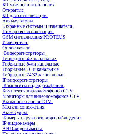
БП уличного исполнения
Открытые
БП для сигнализации
Аккумуляторы
Охранные системы и извещатели
Пожарная сигнализация
GSM сигнализация PROTEUS
Извещатели
Оповещатели
Видеорегистраторы
Гибридные 4-х канальные
Гибридные 8-ми канальные
Гибридные 16-и канальные
Гибридные 24/32-х канальные
IP видеорегистраторы
Комплекты видеодомофонов
Комплекты видеодомофонов CTV
Мониторы для видеодомофонов CTV
Вызывные панели CTV
Модули сопряжения
Аксессуары
Камеры наружного видеонаблюдения
IP-видеокамеры
AHD-видеокамеры
Поворотные видеокамеры