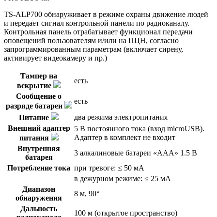
TS-ALP700
обнаруживает в режиме охраны движение людей
и передает сигнал контрольной панели по радиоканалу.
Контрольная панель отрабатывает функционал передачи
оповещений пользователям и/или на ПЦН, согласно
запрограммированным параметрам (включает сирену,
активирует видеокамеру и пр.)
Тампер на
есть
вскрытие
Сообщение о
есть
разряде батареи
два режима электропитания
Питание
Внешний адаптер
5 В постоянного тока (вход microUSB).
Адаптер в комплект не входит
питания
Внутренняя
3 алкалиновые батареи «AAA» 1.5 В
батарея
Потребление тока
при тревоге: ≤ 50 мА
в дежурном режиме: ≤ 25 мA
Диапазон
8 м, 90°
обнаружения
Дальность
100 м (открытое пространство)