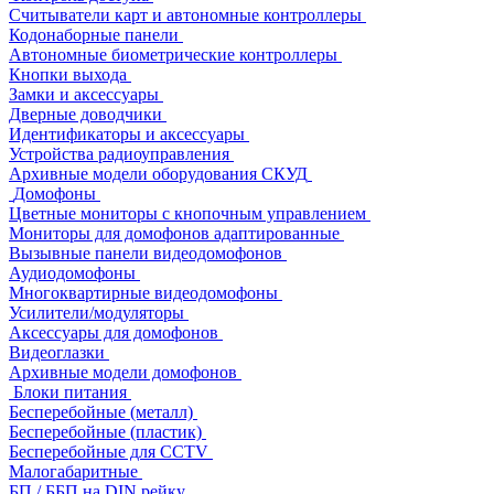
Считыватели карт и автономные контроллеры
Кодонаборные панели
Автономные биометрические контроллеры
Кнопки выхода
Замки и аксессуары
Дверные доводчики
Идентификаторы и аксессуары
Устройства радиоуправления
Архивные модели оборудования СКУД
Домофоны
Цветные мониторы с кнопочным управлением
Мониторы для домофонов адаптированные
Вызывные панели видеодомофонов
Аудиодомофоны
Многоквартирные видеодомофоны
Усилители/модуляторы
Аксессуары для домофонов
Видеоглазки
Архивные модели домофонов
Блоки питания
Бесперебойные (металл)
Бесперебойные (пластик)
Бесперебойные для CCTV
Малогабаритные
БП / ББП на DIN рейку