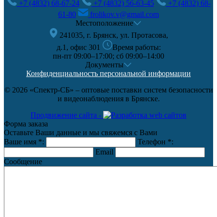
+7 (4832) 68-67-24
+7 (4832) 56-63-45
+7 (4832) 68-
61-80
frolikov.v@gmail.com
Местоположение
241035, г. Брянск, ул. Протасова,
д.1, офис 301
Время работы:
пн-пт 09:00–17:00; сб 09:00–14:00
Документы
Конфиденциальность персональной информации
© 2026 «Спектр-СБ» – оптовые поставки систем безопасности
и видеонаблюдения в Брянске.
Продвижение сайта -
Форма заказа
Оставьте Ваши данные и мы свяжемся с Вами
Ваше имя
*
:
Телефон
*
:
Email
Сообщение