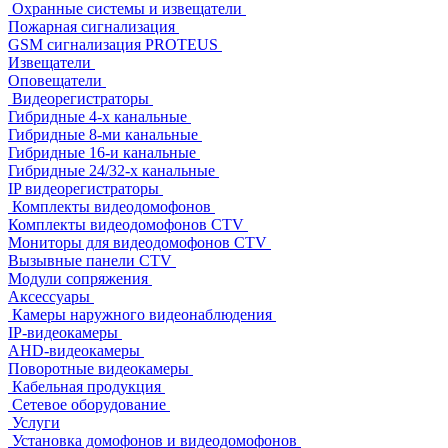
Охранные системы и извещатели
Пожарная сигнализация
GSM сигнализация PROTEUS
Извещатели
Оповещатели
Видеорегистраторы
Гибридные 4-х канальные
Гибридные 8-ми канальные
Гибридные 16-и канальные
Гибридные 24/32-х канальные
IP видеорегистраторы
Комплекты видеодомофонов
Комплекты видеодомофонов CTV
Мониторы для видеодомофонов CTV
Вызывные панели CTV
Модули сопряжения
Аксессуары
Камеры наружного видеонаблюдения
IP-видеокамеры
AHD-видеокамеры
Поворотные видеокамеры
Кабельная продукция
Сетевое оборудование
Услуги
Установка домофонов и видеодомофонов