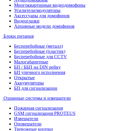
Многоквартирные видеодомофоны
Усилители/модуляторы
Аксессуары для домофонов
Видеоглазки
Архивные модели домофонов
Блоки питания
Бесперебойные (металл)
Бесперебойные (пластик)
Бесперебойные для CCTV
Малогабаритные
БП / ББП на DIN рейку
БП уличного исполнения
Открытые
Аккумуляторы
БП для сигнализации
Охранные системы и извещатели
Пожарная сигнализация
GSM сигнализация PROTEUS
Извещатели
Оповещатели
Тревожные кнопки