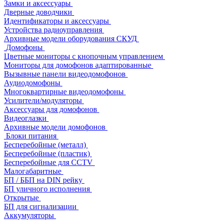
Замки и аксессуары
Дверные доводчики
Идентификаторы и аксессуары
Устройства радиоуправления
Архивные модели оборудования СКУД
Домофоны
Цветные мониторы с кнопочным управлением
Мониторы для домофонов адаптированные
Вызывные панели видеодомофонов
Аудиодомофоны
Многоквартирные видеодомофоны
Усилители/модуляторы
Аксессуары для домофонов
Видеоглазки
Архивные модели домофонов
Блоки питания
Бесперебойные (металл)
Бесперебойные (пластик)
Бесперебойные для CCTV
Малогабаритные
БП / ББП на DIN рейку
БП уличного исполнения
Открытые
БП для сигнализации
Аккумуляторы